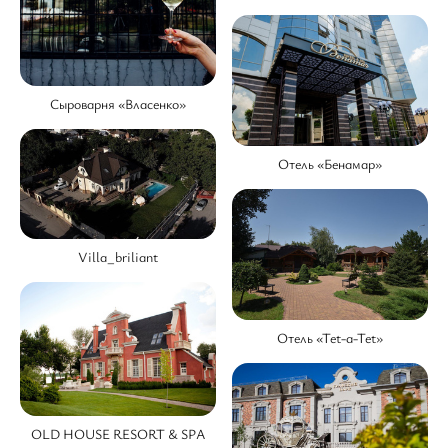
Сыроварня «Власенко»
Отель «Бенамар»
Villa_briliant
Отель «Tet-a-Tet»
OLD HOUSE RESORT & SPA