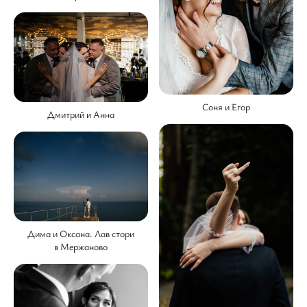
Соня и Егор
Дмитрий и Анна
Дима и Оксана. Лав стори
в Мержаново