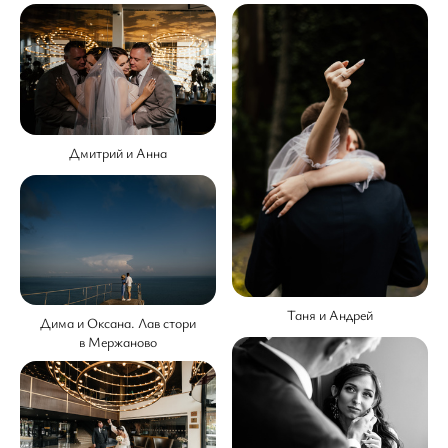
Дмитрий и Анна
Таня и Андрей
Дима и Оксана. Лав стори
в Мержаново