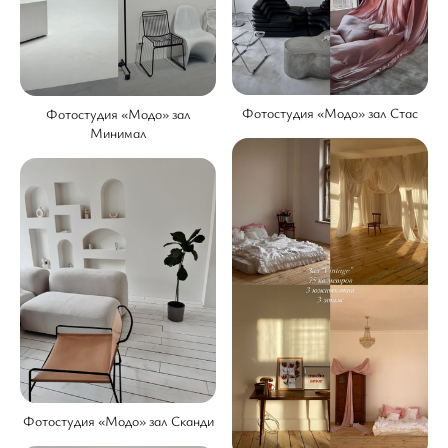
Фотостудия «Модо» зал Стас
Фотостудия «Модо» зал
Минимал
Фотостудия «Модо» зал Сканди