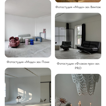
Фотостудия «Модо» зал Винтаж
Фотостудия «Модо» зал Пони
Фотостудия «Флакон про» зал
PRO