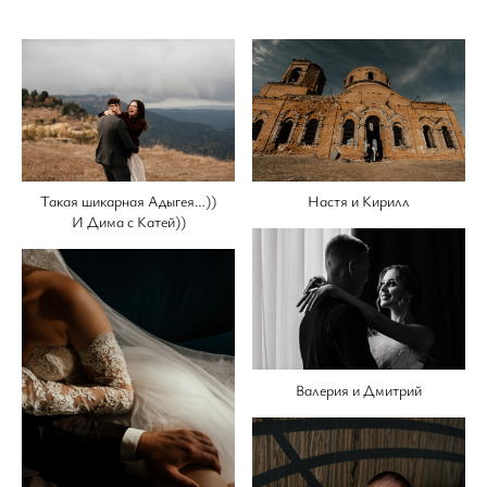
Настя и Кирилл
Такая шикарная Адыгея…))
И Дима с Катей))
Валерия и Дмитрий